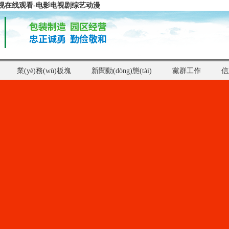
视在线观看-电影电视剧综艺动漫
業(yè)務(wù)板塊
新聞動(dòng)態(tài)
黨群工作
信