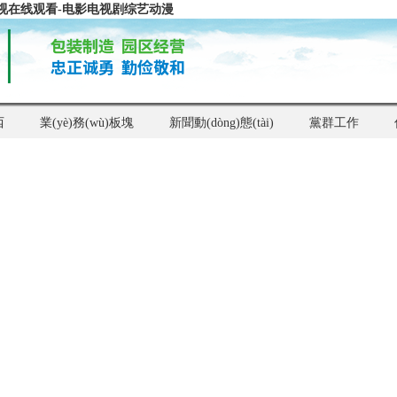
视在线观看-电影电视剧综艺动漫
西
業(yè)務(wù)板塊
新聞動(dòng)態(tài)
黨群工作